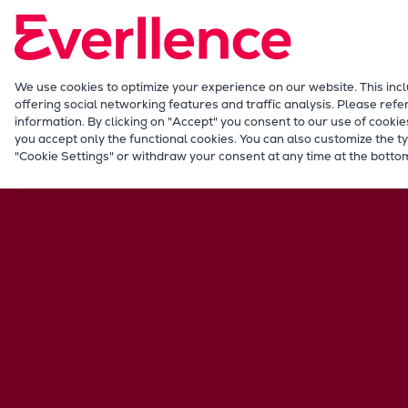
Unser Fokus
Zukunftstechnologien
Nachrüstungen
Zukunftskraftstoffe
We use cookies to optimize your experience on our website. This inc
offering social networking features and traffic analysis. Please refe
Wärmepumpen
information. By clicking on "Accept" you consent to our use of cookie
Kohlenstoffabscheidung
you accept only the functional cookies. You can also customize the ty
"Cookie Settings" or withdraw your consent at any time at the bottom
Digitalisierung
Nachhaltigkeit
Company
Career
Digital Center
Press & Media
Discover stories
Locationfinder
Contact