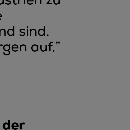
e
nd sind.
rgen auf.
”
 der