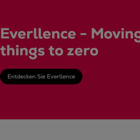
Everllence - Moving
things to zero
Entdecken Sie Everllence