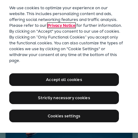
Unser Fokus
We use cookies to optimize your experience on our
Zukunftstechnologien
website. This includes personalizing content and ads,
offering social networking features and traffic analysis.
Nachrüstungen
Please refer to our
Privacy Notice
for further information.
Zukunftskraftstoffe
By clicking on "Accept" you consent to our use of cookies.
Wärmepumpen
By clicking on “Only Functional Cookies” you accept only
the functional cookies. You can also customize the types of
Kohlenstoffabscheidung
cookies we use by clicking on "Cookie Settings" or
Digitalisierung
withdraw your consent at any time at the bottom of this
Modernisierung bestehender Anlagen
page.
Nachhaltigkeit
Retrofit- und
Company
Dekarbonisierungslösungen,
Accept all cookies
Career
vom Originalhersteller
Digital Center
Strictly necessary cookies
Press & Media
Discover stories
Cookies settings
Locationfinder
Contact