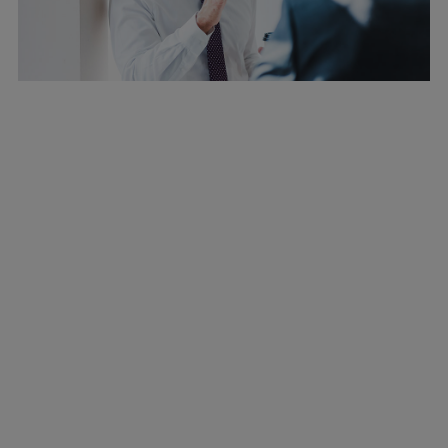
Marine
Energy
Industries
Services
Events
Preference Center