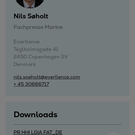
Nils Søholt
Fachpresse Marine
Everllence

Teglholmsgade 41

2450 Copenhagen SV

Denmark
nils.soeholt@everllence.com
+ 45 30666717
Downloads
PR HHI LGIA FAT_DE