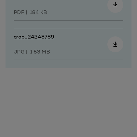
PDF
184 KB
crop_242A8789
JPG
1,53 MB