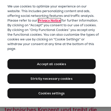
Unser Fokus
We use cookies to optimize your experience on our
Zukunftstechnologien
website. This includes personalizing content and ads,
offering social networking features and traffic analysis.
Nachrüstungen
Please refer to our
Privacy Notice
for further information.
Zukunftskraftstoffe
By clicking on "Accept" you consent to our use of cookies.
Wärmepumpen
By clicking on “Only Functional Cookies” you accept only
the functional cookies. You can also customize the types of
Kohlenstoffabscheidung
cookies we use by clicking on "Cookie Settings" or
Digitalisierung
withdraw your consent at any time at the bottom of this
Ammoniakmotor
page.
Nachhaltigkeit
nimmt entscheidende
Company
Accept all cookies
Career
Hürde auf dem Weg
Digital Center
Strictly necessary cookies
Press & Media
zur Markteinführung
Discover stories
Cookies settings
Locationfinder
Werksabnahme bestätigt solides
Contact
technisches Konzept und treibt die