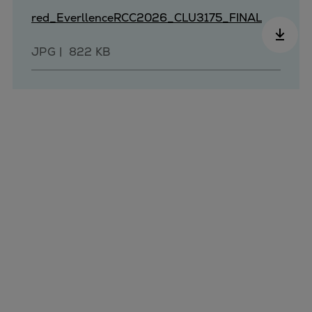
red_EverllenceRCC2026_CLU3175_FINAL
JPG
822 KB
Marine
Energy
Industries