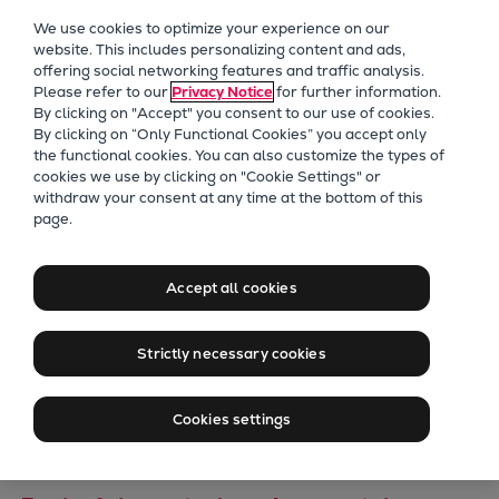
Unser Fokus
We use cookies to optimize your experience on our
Zukunftstechnologien
website. This includes personalizing content and ads,
offering social networking features and traffic analysis.
Nachrüstungen
Please refer to our
Privacy Notice
for further information.
Zukunftskraftstoffe
By clicking on "Accept" you consent to our use of cookies.
Wärmepumpen
By clicking on “Only Functional Cookies” you accept only
the functional cookies. You can also customize the types of
Kohlenstoffabscheidung
cookies we use by clicking on "Cookie Settings" or
Digitalisierung
withdraw your consent at any time at the bottom of this
Erfolgreicher
page.
Nachhaltigkeit
Typgenehmigungstest
Company
Accept all cookies
Career
ermöglicht weitere
Digital Center
Strictly necessary cookies
Press & Media
Entwicklung des ME-
Discover stories
LGIA
Cookies settings
Locationfinder
Contact