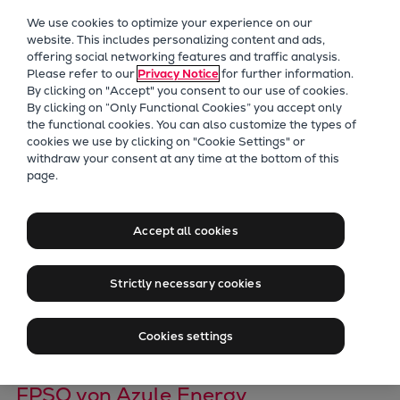
Unser Fokus
We use cookies to optimize your experience on our
Zukunftstechnologien
website. This includes personalizing content and ads,
offering social networking features and traffic analysis.
Nachrüstungen
Please refer to our
Privacy Notice
for further information.
Zukunftskraftstoffe
By clicking on "Accept" you consent to our use of cookies.
Wärmepumpen
By clicking on “Only Functional Cookies” you accept only
the functional cookies. You can also customize the types of
Kohlenstoffabscheidung
cookies we use by clicking on "Cookie Settings" or
Digitalisierung
withdraw your consent at any time at the bottom of this
Everllence-
page.
Nachhaltigkeit
Kompressoren für
Company
Accept all cookies
Career
FPSO-Projekt vor der
Digital Center
Strictly necessary cookies
Press & Media
Küste Angolas
Discover stories
Cookies settings
Locationfinder
Acht Kompressorstränge für neues
Contact
FPSO von Azule Energy