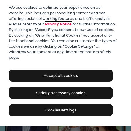
Unser Fokus
We use cookies to optimize your experience on our
Zukunftstechnologien
website. This includes personalizing content and ads,
offering social networking features and traffic analysis.
Nachrüstungen
Please refer to our
Privacy Notice
for further information.
Zukunftskraftstoffe
By clicking on "Accept" you consent to our use of cookies.
Wärmepumpen
By clicking on “Only Functional Cookies” you accept only
the functional cookies. You can also customize the types of
Kohlenstoffabscheidung
cookies we use by clicking on "Cookie Settings" or
Digitalisierung
withdraw your consent at any time at the bottom of this
We give it all for zero. Und
page.
Nachhaltigkeit
für dich.
Company
Accept all cookies
Career
Digital Center
Strictly necessary cookies
Press & Media
Discover stories
Cookies settings
Locationfinder
Contact