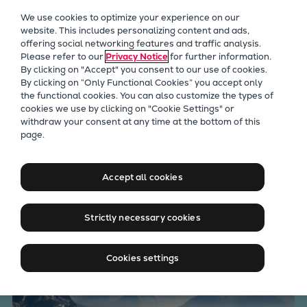
Unser Fokus
We use cookies to optimize your experience on our
Zukunftstechnologien
website. This includes personalizing content and ads,
offering social networking features and traffic analysis.
Nachrüstungen
Please refer to our
Privacy Notice
for further information.
Zukunftskraftstoffe
By clicking on "Accept" you consent to our use of cookies.
Wärmepumpen
By clicking on “Only Functional Cookies” you accept only
the functional cookies. You can also customize the types of
Kohlenstoffabscheidung
cookies we use by clicking on "Cookie Settings" or
Digitalisierung
withdraw your consent at any time at the bottom of this
Zukunft nachhaltig
page.
Nachhaltigkeit
unternehmen
Company
Accept all cookies
Career
Digital Center
Strictly necessary cookies
Press & Media
Discover stories
Cookies settings
Locationfinder
Contact