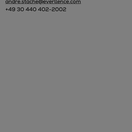
andre.stache@everllence.com
+49 30 440 402-2002
Marine
Energy
Industries
Services
Events
Preference Center
Nexus (customer extranet)