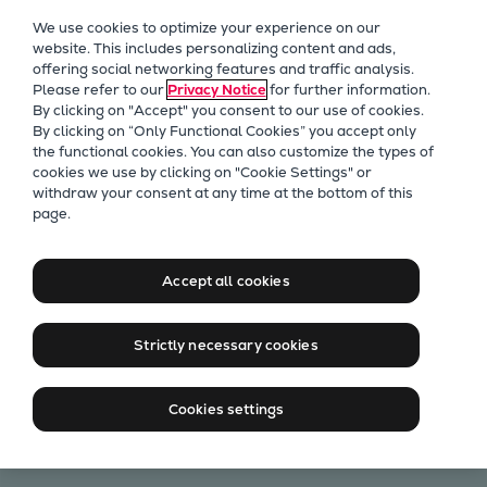
Unser Fokus
We use cookies to optimize your experience on our
Zukunftstechnologien
website. This includes personalizing content and ads,
offering social networking features and traffic analysis.
Nachrüstungen
Please refer to our
Privacy Notice
for further information.
Zukunftskraftstoffe
By clicking on "Accept" you consent to our use of cookies.
Wärmepumpen
By clicking on “Only Functional Cookies” you accept only
the functional cookies. You can also customize the types of
Kohlenstoffabscheidung
cookies we use by clicking on "Cookie Settings" or
Digitalisierung
withdraw your consent at any time at the bottom of this
Ausbildung bei Everllence in
page.
Nachhaltigkeit
Berlin
Company
Accept all cookies
Career
Jetzt bewerben
Digital Center
Strictly necessary cookies
Press & Media
Discover stories
Cookies settings
Locationfinder
Contact