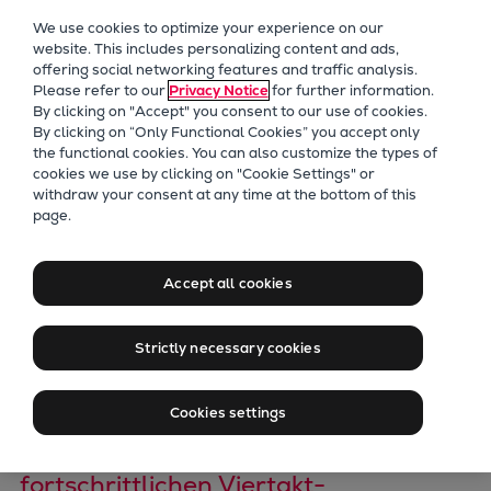
Unser Fokus
We use cookies to optimize your experience on our
Zukunftstechnologien
website. This includes personalizing content and ads,
offering social networking features and traffic analysis.
Nachrüstungen
Please refer to our
Privacy Notice
for further information.
Zukunftskraftstoffe
By clicking on "Accept" you consent to our use of cookies.
Wärmepumpen
By clicking on “Only Functional Cookies” you accept only
the functional cookies. You can also customize the types of
Kohlenstoffabscheidung
cookies we use by clicking on "Cookie Settings" or
Digitalisierung
withdraw your consent at any time at the bottom of this
Common-Rail-
page.
Nachhaltigkeit
Technologie erreicht
Company
Accept all cookies
Career
20 Millionen
Digital Center
Strictly necessary cookies
Press & Media
Betriebsstunden
Discover stories
Cookies settings
Locationfinder
Zwei CR-Generationen des
Contact
fortschrittlichen Viertakt-