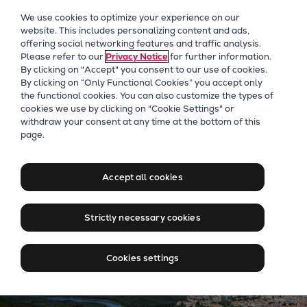
Unser Fokus
We use cookies to optimize your experience on our
Zukunftstechnologien
website. This includes personalizing content and ads,
offering social networking features and traffic analysis.
Nachrüstungen
Please refer to our
Privacy Notice
for further information.
Zukunftskraftstoffe
By clicking on "Accept" you consent to our use of cookies.
Wärmepumpen
By clicking on “Only Functional Cookies” you accept only
the functional cookies. You can also customize the types of
Kohlenstoffabscheidung
cookies we use by clicking on "Cookie Settings" or
Digitalisierung
Wärmepumpen
withdraw your consent at any time at the bottom of this
page.
Nachhaltigkeit
Umgebungswärme wird zu
sauberer Energie. So heizen
Company
Accept all cookies
Career
wir Städte und senken den
Digital Center
CO₂-Ausstoß.
Strictly necessary cookies
Press & Media
Discover stories
Cookies settings
Locationfinder
Contact